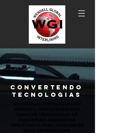
CONVERTENDO
TECNOLOGIAS
NAS NOSSAS INSTALAÇÕES EM
WENDELL, OFERECEMOS UMA
GAMA DE TECNOLOGIAS DE
CONVERSÃO AVANÇADAS
PROJETADAS PARA ATENDER ÀS
SUAS NECESSIDADES