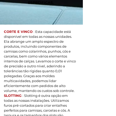
ESPECÍFICAS.
CORTE E VINCO
: Esta capacidade está
disponível em todas as nossas unidades.
Ela abrange um amplo espectro de
produtos, incluindo componentes de
camisas como colarinhos, punhos, cós e
carcelas, bem como vários elementos
internos de calças. Levamos o corte e vinco
de precisão a outro nível, aderindo a
tolerâncias tão rígidas quanto 0,01
polegadas. Graças aos moldes
multicavidades, podemos lidar
eficientemente com pedidos de alto
volume, mantendo os custos sob controle.
SLOTTING
: Slotting é outra opção em
todas as nossas instalações. Utilizamos
furos pré-cortados para criar entalhes
perfeitos para camisas, carcelas e cós. A
largura e os tamanhos dos slots são